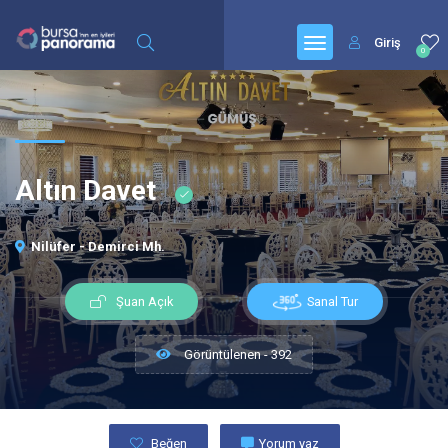
Giriş
0
Altın Davet
Nilüfer - Demirci Mh.
Sanal Tur
Şuan Açık
Görüntülenen - 392
Beğen
Yorum yaz