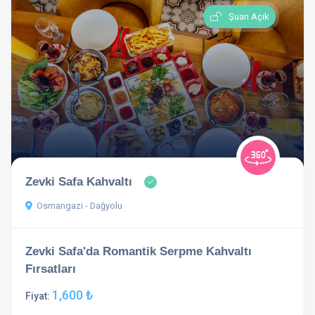
Şuan Açık
Zevki Safa Kahvaltı
Osmangazi - Dağyolu
Zevki Safa'da Romantik Serpme Kahvaltı
Fırsatları
1,600 ₺
Fiyat: