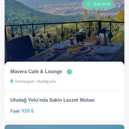
Şuan Açık
Mavera Cafe & Lounge
Osmangazi - Uludağ yolu
Uludağ Yolu’nda Sakin Lezzet Molası
950 ₺
Fiyat: