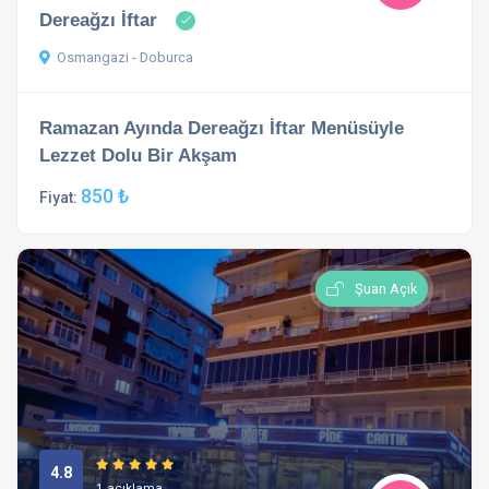
Dereağzı İftar
Osmangazi - Doburca
Ramazan Ayında Dereağzı İftar Menüsüyle
Lezzet Dolu Bir Akşam
850 ₺
Fiyat:
Şuan Açık
4.8
1 açıklama