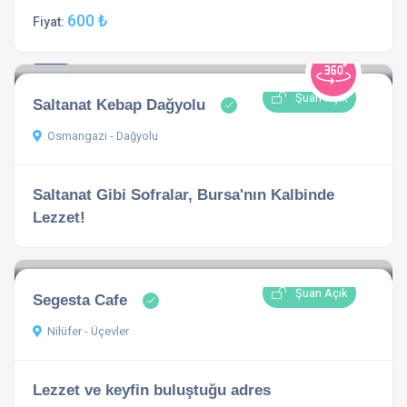
600 ₺
Fiyat:
4.5
1 açıklama
Şuan Açık
Saltanat Kebap Dağyolu
Osmangazi - Dağyolu
Saltanat Gibi Sofralar, Bursa'nın Kalbinde
Lezzet!
Şuan Açık
Segesta Cafe
Nilüfer - Üçevler
Lezzet ve keyfin buluştuğu adres