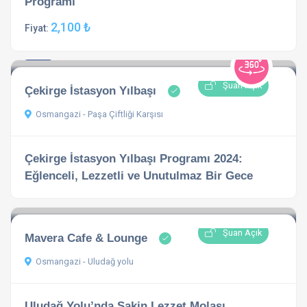
Programı
2,100 ₺
Fiyat:
5.0
1 açıklama
Şuan Açık
Çekirge İstasyon Yılbaşı
Osmangazi - Paşa Çiftliği Karşısı
Çekirge İstasyon Yılbaşı Programı 2024:
Eğlenceli, Lezzetli ve Unutulmaz Bir Gece
Şuan Açık
Mavera Cafe & Lounge
Osmangazi - Uludağ yolu
Uludağ Yolu’nda Sakin Lezzet Molası