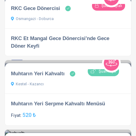
Şuan Kapalı
RKC Gece Dönercisi
Osmangazi - Doburca
RKC Et Mangal Gece Dönercisi'nde Gece
Döner Keyfi
4.8
1 açıklama
Şuan Açık
Muhtarın Yeri Kahvaltı
Kestel - Kazancı
Muhtarın Yeri Serpme Kahvaltı Menüsü
520 ₺
Fiyat: