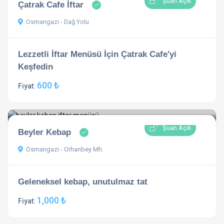
Şuan Açık
Çatrak Cafe İftar
Osmangazi - Dağ Yolu
Lezzetli İftar Menüsü İçin Çatrak Cafe'yi
Keşfedin
600 ₺
Fiyat:
Şuan Açık
Beyler Kebap
Osmangazi - Orhanbey Mh.
Geleneksel kebap, unutulmaz tat
1,000 ₺
Fiyat: