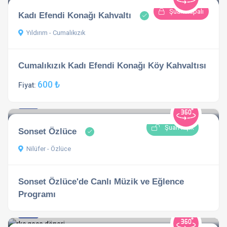
Şuan Kapalı
Kadı Efendi Konağı Kahvaltı
Yıldırım - Cumalıkızık
Cumalıkızık Kadı Efendi Konağı Köy Kahvaltısı
600 ₺
Fiyat:
5.0
1 açıklama
Şuan Açık
Sonset Özlüce
Nilüfer - Özlüce
Sonset Özlüce'de Canlı Müzik ve Eğlence
Programı
5.0
1 açıklama