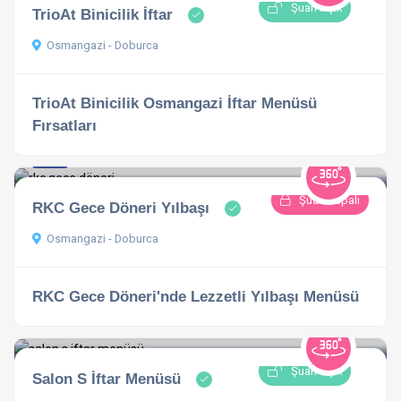
Şuan Açık
TrioAt Binicilik İftar
Osmangazi - Doburca
TrioAt Binicilik Osmangazi İftar Menüsü
Fırsatları
5.0
1 açıklama
Şuan Kapalı
RKC Gece Döneri Yılbaşı
Osmangazi - Doburca
RKC Gece Döneri'nde Lezzetli Yılbaşı Menüsü
Şuan Açık
Salon S İftar Menüsü