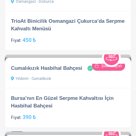
Osmangazi - Doburca
TrioAt Binicilik Osmangazi Çukurca’da Serpme
Kahvaltı Menüsü
450 ₺
Fiyat:
Şuan Kapalı
Cumalıkızık Hasbihal Bahçesi
Yıldırım - Cumalıkızık
Bursa’nın En Güzel Serpme Kahvaltısı İçin
Hasbihal Bahçesi
390 ₺
Fiyat:
4.8
1 açıklama