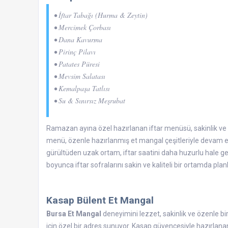
• İftar Tabağı (Hurma & Zeytin)
• Mercimek Çorbası
• Dana Kavurma
• Pirinç Pilavı
• Patates Püresi
• Mevsim Salatası
• Kemalpaşa Tatlısı
• Su & Sınırsız Meşrubat
Ramazan ayına özel hazırlanan iftar menüsü, sakinlik ve l
menü, özenle hazırlanmış et mangal çeşitleriyle devam eder
gürültüden uzak ortam, iftar saatini daha huzurlu hale get
boyunca iftar sofralarını sakin ve kaliteli bir ortamda planl
Kasap Bülent Et Mangal
Bursa Et Mangal
deneyimini lezzet, sakinlik ve özenle bi
için özel bir adres sunuyor. Kasap güvencesiyle hazırlanan