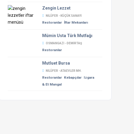
Zengin Lezzet
NILÜFER - KÜÇÜK SANAYI
Restoranlar
İftar Mekanları
Mümin Usta Türk Mutfağı
OSMANGAZI - DEMIRTAŞ
Restoranlar
Mutluet Bursa
NILÜFER - ATAEVLER MH.
Restoranlar
Kebapçılar
Izgara
& Et Mangal