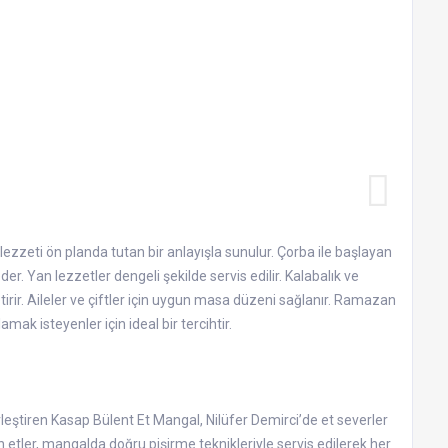
ezzeti ön planda tutan bir anlayışla sunulur. Çorba ile başlayan
. Yan lezzetler dengeli şekilde servis edilir. Kalabalık ve
irir. Aileler ve çiftler için uygun masa düzeni sağlanır. Ramazan
amak isteyenler için ideal bir tercihtir.
rleştiren Kasap Bülent Et Mangal, Nilüfer Demirci’de et severler
 etler, mangalda doğru pişirme teknikleriyle servis edilerek her