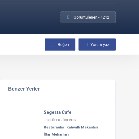
Görüntülenen - 1212
Beğen
Yorum yaz
Benzer Yerler
Segesta Cafe
NILÜFER - ÜÇEVLER
Restoranlar
Kahvaltı Mekanları
İftar Mekanları