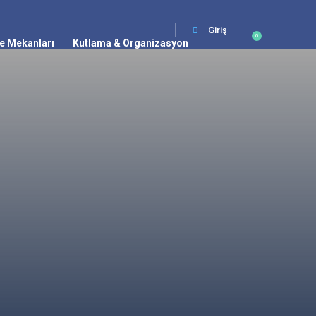
Giriş
0
e Mekanları
Kutlama & Organizasyon