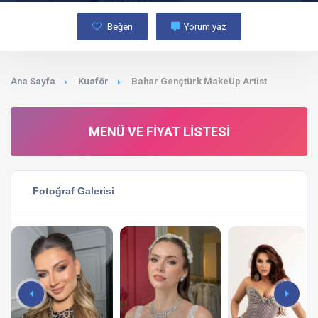
Beğen
Yorum yaz
Ana Sayfa
Kuaför
Bahar Gençtürk MakeUp Artist
MENÜ VE FIYAT LISTESI
Fotoğraf Galerisi