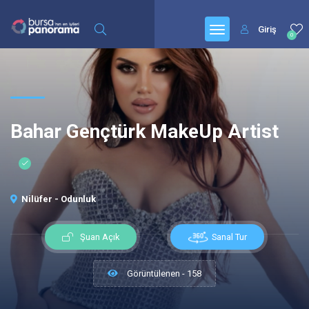
Giriş
0
Bahar Gençtürk MakeUp Artist
Nilüfer - Odunluk
Sanal Tur
Şuan Açık
Görüntülenen - 158