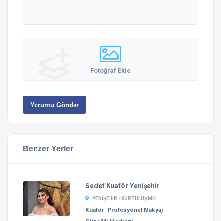
Fotoğraf Ekle
Yorumu Gönder
Benzer Yerler
Sedef Kuaför Yenişehir
YENIŞEHIR - KURTULUŞ MH.
Kuaför
Profesyonel Makyaj