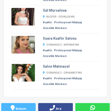
Güzellik Merkezi
Gül Mursalova
NILÜFER - ODUNLUK MH.
Kuaför
Profesyonel Makyaj
Güzellik Merkezi
Suara Kuaför Salonu
OSMANGAZI - AKPINAR MH.
Kuaför
Profesyonel Makyaj
Güzellik Merkezi
Salon Matmazel
OSMANGAZI - ORHANBEY MH.
Kuaför
Profesyonel Makyaj
Güzellik Merkezi
Konum
Ara