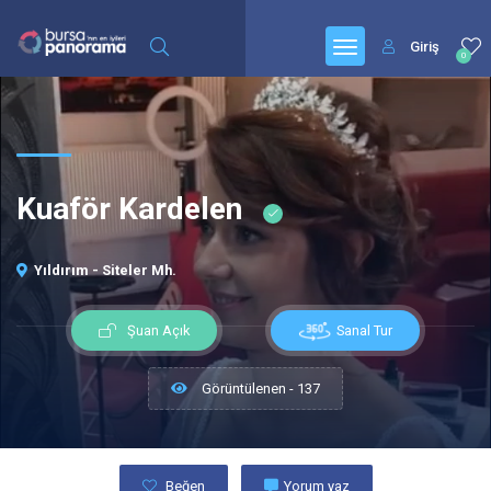
Giriş
0
Kuaför Kardelen
Yıldırım - Siteler Mh.
Sanal Tur
Şuan Açık
Görüntülenen - 137
Beğen
Yorum yaz