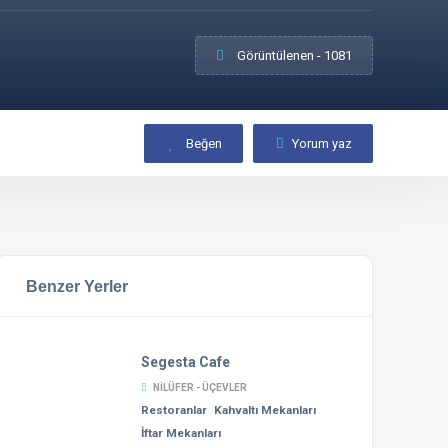
Görüntülenen - 1081
Beğen
Yorum yaz
Benzer Yerler
Segesta Cafe
NILÜFER - ÜÇEVLER
Restoranlar
Kahvaltı Mekanları
İftar Mekanları