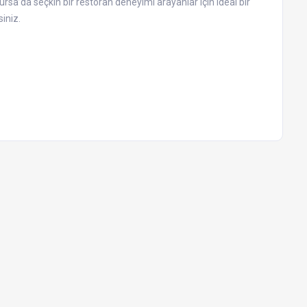
rsa’da seçkin bir restoran deneyimi arayanlar için ideal bir
iniz.