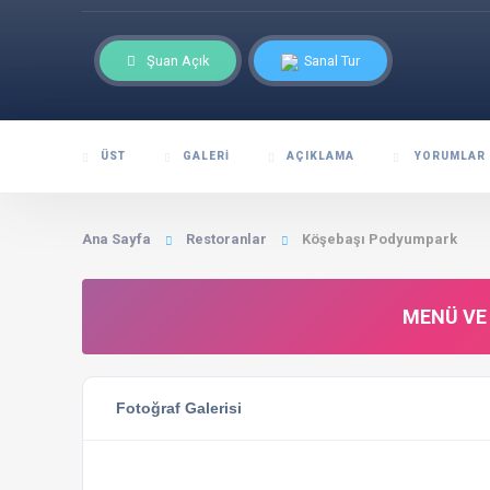
Şuan Açık
Sanal Tur
ÜST
GALERI
AÇIKLAMA
YORUMLAR
Ana Sayfa
Restoranlar
Köşebaşı Podyumpark
MENÜ VE 
Fotoğraf Galerisi