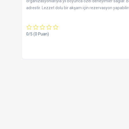
organizasyonlarıyla yıl boyunca özel deneyimler sağlar. Bu
adrestir. Lezzet dolu bir akşam için rezervasyon yapabilirs
0/5
(0 Puan)