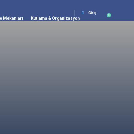
Giriş
0
e Mekanları
Kutlama & Organizasyon