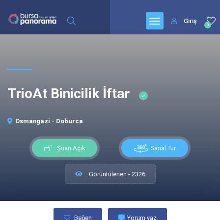
Giriş
0
TrioAt Binicilik İftar
Osmangazi - Doburca
Sanal Tur
Şuan Açık
Görüntülenen - 2326
Beğen
Yorum yaz