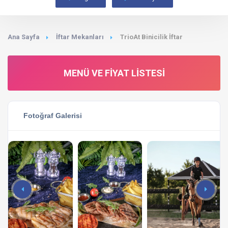
Ana Sayfa
İftar Mekanları
TrioAt Binicilik İftar
MENÜ VE FIYAT LISTESI
Fotoğraf Galerisi