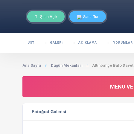
Şuan Açık
Sanal Tur
ÜST
GALERI
AÇIKLAMA
YORUMLAR
Ana Sayfa
Düğün Mekanları
Altınbahçe Balo Davet
MENÜ VE 
Fotoğraf Galerisi