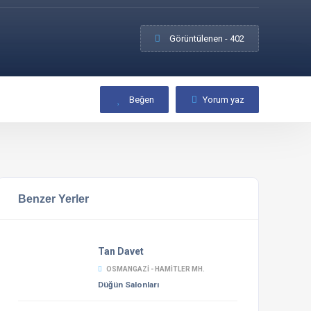
Görüntülenen - 402
Beğen
Yorum yaz
Benzer Yerler
Tan Davet
OSMANGAZI - HAMITLER MH.
Düğün Salonları