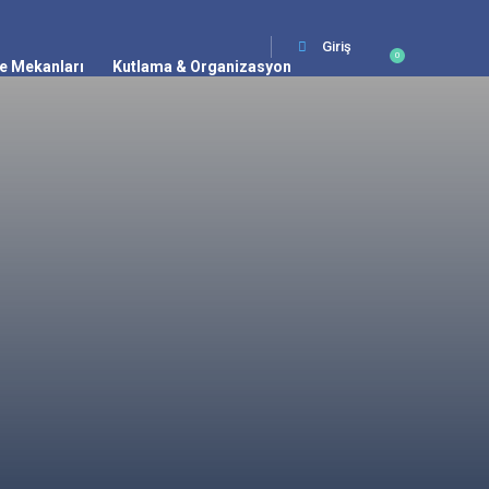
Giriş
0
e Mekanları
Kutlama & Organizasyon