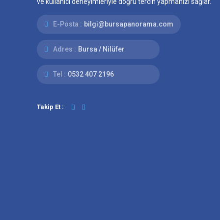
ve kullanıcı deneyimleriyle doğru tercih yapmanızı sağlar.
E-Posta :
bilgi@bursapanorama.com
Adres :
Bursa / Nilüfer
Tel :
0532 407 2196
Takip Et :