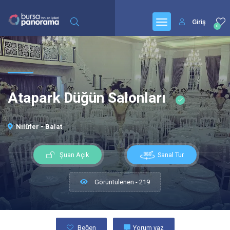
Giriş
0
Atapark Düğün Salonları
Nilüfer - Balat
Sanal Tur
Şuan Açık
Görüntülenen - 219
Beğen
Yorum yaz