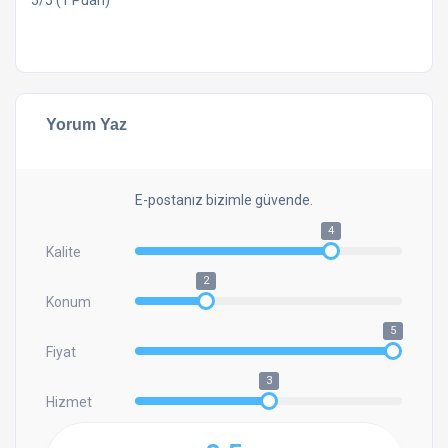
5/5
(1 Puan)
Yorum Yaz
E-postanız bizimle güvende.
4
Kalite
2
Konum
5
Fiyat
3
Hizmet