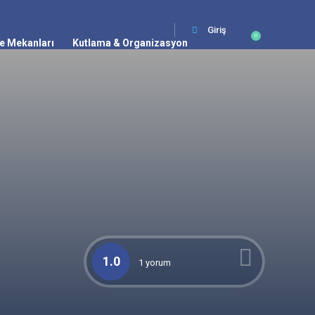
Giriş
0
e Mekanları
Kutlama & Organizasyon
1.0
1 yorum