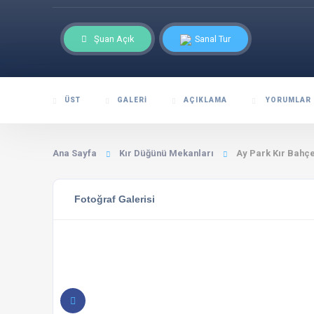
Şuan Açık
Sanal Tur
ÜST
GALERI
AÇIKLAMA
YORUMLAR
Ana Sayfa
Kır Düğünü Mekanları
Ay Park Kır Bahçe
Fotoğraf Galerisi