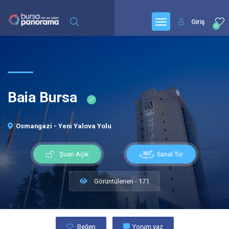
Giriş
0
Baia Bursa
Osmangazi - Yeni Yalova Yolu
Sanal Tur
Şuan Açık
Görüntülenen - 171
Beğen
Yorum yaz