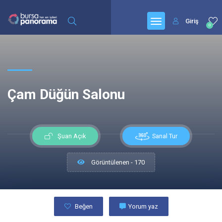
Giriş
0
Çam Düğün Salonu
Sanal Tur
Şuan Açık
Görüntülenen - 170
Beğen
Yorum yaz