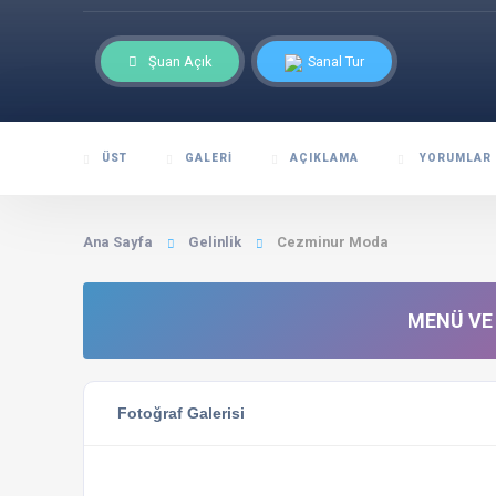
Şuan Açık
Sanal Tur
ÜST
GALERI
AÇIKLAMA
YORUMLAR
Ana Sayfa
Gelinlik
Cezminur Moda
MENÜ VE 
Fotoğraf Galerisi