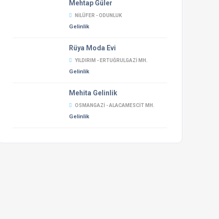
Mehtap Güler
NILÜFER - ODUNLUK
Gelinlik
Rüya Moda Evi
YILDIRIM - ERTUĞRULGAZI MH.
Gelinlik
Mehita Gelinlik
OSMANGAZI - ALACAMESCIT MH.
Gelinlik