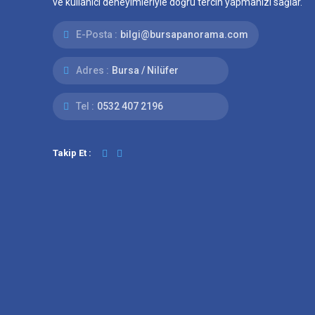
ve kullanıcı deneyimleriyle doğru tercih yapmanızı sağlar.
E-Posta :
bilgi@bursapanorama.com
Adres :
Bursa / Nilüfer
Tel :
0532 407 2196
Takip Et :