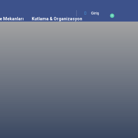
Giriş
0
e Mekanları
Kutlama & Organizasyon