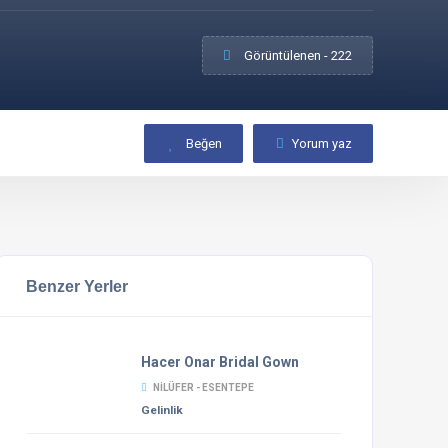
Görüntülenen - 222
Beğen
Yorum yaz
Benzer Yerler
Hacer Onar Bridal Gown
NILÜFER - ESENTEPE
Gelinlik