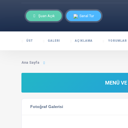
Şuan Açık
Sanal Tur
ÜST
GALERI
AÇIKLAMA
YORUMLAR
Ana Sayfa
MENÜ VE 
Fotoğraf Galerisi