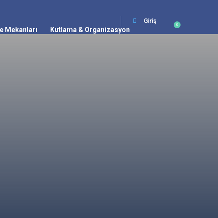
Giriş
0
e Mekanları
Kutlama & Organizasyon