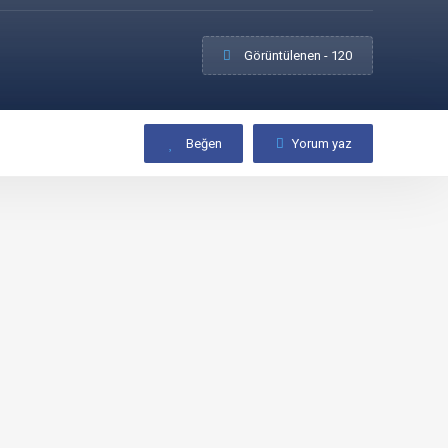
Görüntülenen - 120
Beğen
Yorum yaz