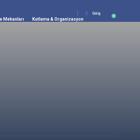
Giriş
0
e Mekanları
Kutlama & Organizasyon