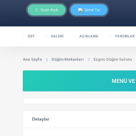
Şuan Açık
Sanal Tur
ÜST
GALERI
AÇIKLAMA
YORUMLAR
Ana Sayfa
Düğün Mekanları
Ezgim Düğün Salonu
MENÜ VE 
Detaylar