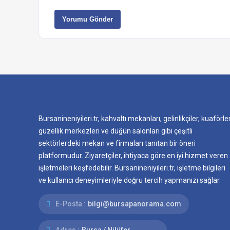
Yorumu Gönder
Bursanineniyileri.tr, kahvaltı mekanları, gelinlikçiler, kuaförler
güzellik merkezleri ve düğün salonları gibi çeşitli
sektörlerdeki mekan ve firmaları tanıtan bir öneri
platformudur. Ziyaretçiler, ihtiyaca göre en iyi hizmet veren
işletmeleri keşfedebilir. Bursanineniyileri.tr, işletme bilgileri
ve kullanıcı deneyimleriyle doğru tercih yapmanızı sağlar.
E-Posta :
bilgi@bursapanorama.com
Adres :
Bursa / Nilüfer