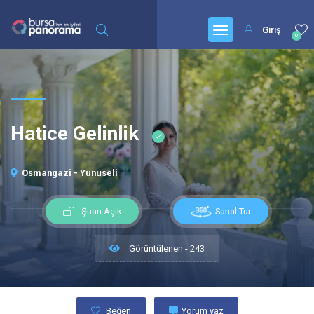
Giriş
0
Hatice Gelinlik
Osmangazi - Yunuseli
Sanal Tur
Şuan Açık
Görüntülenen - 243
Beğen
Yorum yaz