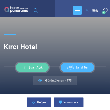
Giriş
0
Kırcı Hotel
Sanal Tur
Şuan Açık
Görüntülenen - 173
Beğen
Yorum yaz