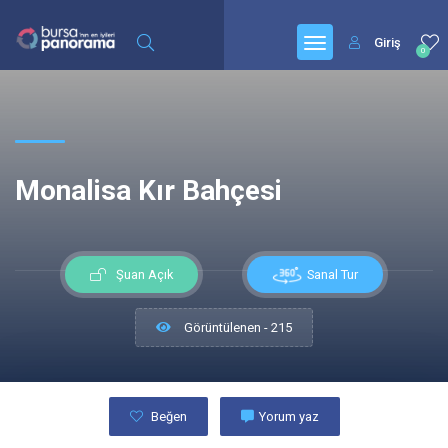
Giriş
0
Monalisa Kır Bahçesi
Sanal Tur
Şuan Açık
Görüntülenen - 215
Beğen
Yorum yaz