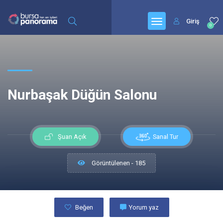
Giriş
0
Nurbaşak Düğün Salonu
Sanal Tur
Şuan Açık
Görüntülenen - 185
Beğen
Yorum yaz