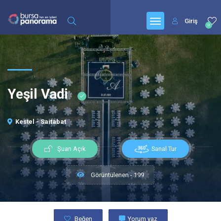
Giriş
0
Yeşil Vadi
Kestel - Saitabat
Sanal Tur
Şuan Açık
Görüntülenen - 199
Beğen
Yorum yaz