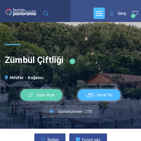
Giriş
0
Zümbül Çiftliği
Nilüfer - Doğancı
Sanal Tur
Şuan Açık
Görüntülenen - 275
Beğen
Yorum yaz