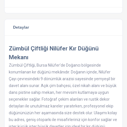
Detaylar
Zümbül Çiftliği Nilüfer Kır Düğünü
Mekanı
Zümbül Çiftliği, Bursa Nilüfer’de Doğancı bölgesinde
konumlanan kır düğünü mekânıdır. Doğanın içinde, Nilüfer
Çayı çevresindeki 9 dönümlük arazisi sayesinde yemyeşil bir
davet alanı sunar. Açık çim bahçesi, özel nikah alanı ve büyük
dans pistine sahip mekan, her mevsim kutlamaya uygun
seçenekler sağlar. Fotoğraf çekim alanları ve rustik dekor
detayları ile unutulmaz kareler yaratırken, profesyonel ekip
düğününüzün her aşamasında size destek olur. Ulaşımı kolay
bu adres, geniş otoparkı ile misafirleriniz için konfor sağlar ve
ister küçük ister büyük davetler için ideal bir kır düğünü