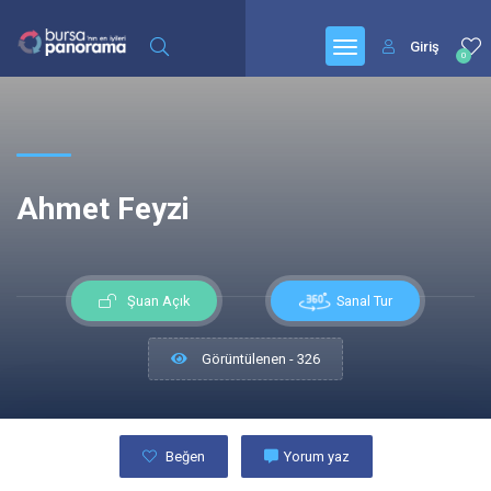
Giriş
0
Ahmet Feyzi
Sanal Tur
Şuan Açık
Görüntülenen - 326
Beğen
Yorum yaz