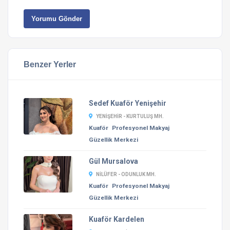
Yorumu Gönder
Benzer Yerler
Sedef Kuaför Yenişehir
YENIŞEHIR - KURTULUŞ MH.
Kuaför
Profesyonel Makyaj
Güzellik Merkezi
Gül Mursalova
NILÜFER - ODUNLUK MH.
Kuaför
Profesyonel Makyaj
Güzellik Merkezi
Kuaför Kardelen