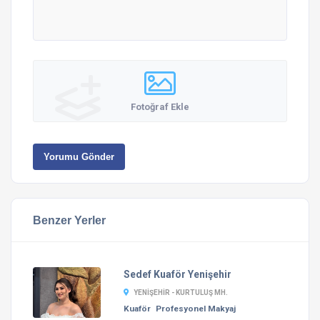
Fotoğraf Ekle
Yorumu Gönder
Benzer Yerler
Sedef Kuaför Yenişehir
YENIŞEHIR - KURTULUŞ MH.
Kuaför
Profesyonel Makyaj