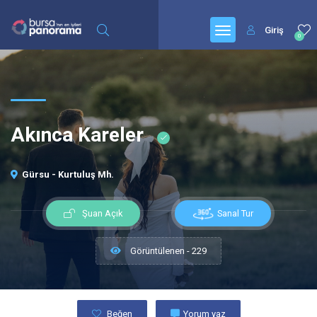
Giriş
0
Akınca Kareler
Gürsu - Kurtuluş Mh.
Sanal Tur
Şuan Açık
Görüntülenen - 229
Beğen
Yorum yaz