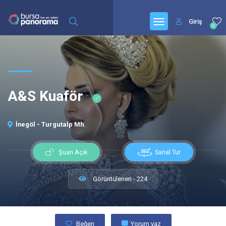
Giriş
0
A&S Kuaför
İnegöl - Turgutalp Mh.
Sanal Tur
Şuan Açık
Görüntülenen - 224
Beğen
Yorum yaz