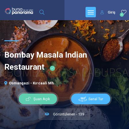
Giriş
0
Bombay Masala Indian
Restaurant
Osmangazi - Kırcaali Mh.
Sanal Tur
Şuan Açık
Görüntülenen - 139