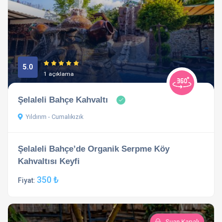
5.0
1 açıklama
Şelaleli Bahçe Kahvaltı
Yıldırım - Cumalıkızık
Şelaleli Bahçe’de Organik Serpme Köy
Kahvaltısı Keyfi
350 ₺
Fiyat:
Şuan Kapalı