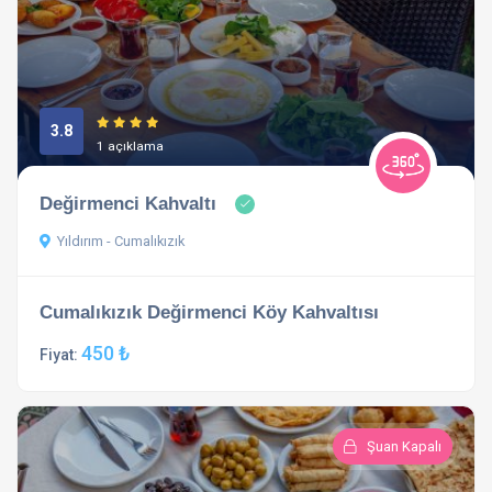
3.8
1 açıklama
Değirmenci Kahvaltı
Yıldırım - Cumalıkızık
Cumalıkızık Değirmenci Köy Kahvaltısı
450 ₺
Fiyat:
Şuan Kapalı