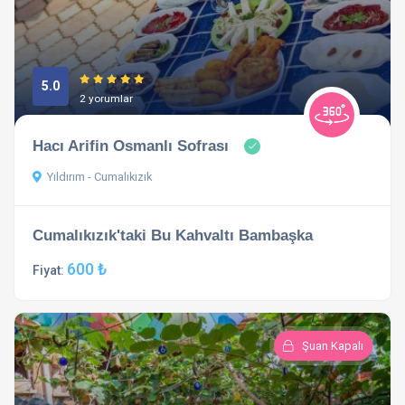
5.0
2 yorumlar
Hacı Arifin Osmanlı Sofrası
Yıldırım - Cumalıkızık
Cumalıkızık'taki Bu Kahvaltı Bambaşka
600 ₺
Fiyat:
Şuan Kapalı