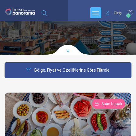
Giriş
0
Bölge, Fiyat ve Özelliklerine Göre Filtrele
Şuan Kapalı