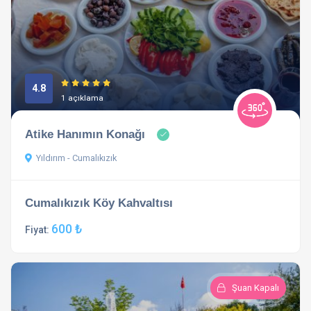
4.8
1 açıklama
Atike Hanımın Konağı
Yıldırım - Cumalıkızık
Cumalıkızık Köy Kahvaltısı
600 ₺
Fiyat:
Şuan Kapalı