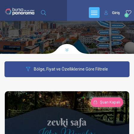
Giriş
0
Bölge, Fiyat ve Özelliklerine Göre Filtrele
Şuan Kapalı