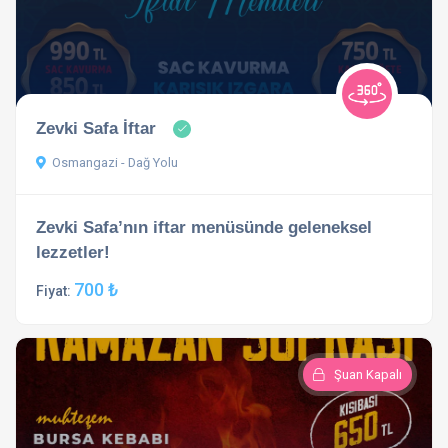
Zevki Safa İftar
Osmangazi - Dağ Yolu
Zevki Safa’nın iftar menüsünde geleneksel
lezzetler!
700 ₺
Fiyat:
Şuan Kapalı