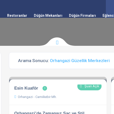
Restoranlar
Düğün Mekanları
Düğün Firmaları
Eğlenc
Arama Sonucu:
Orhangazi Güzellik Merkezleri
Şuan Açık
Esin Kuaför
Orhangazi - Camiikebir Mh.
Orhangazi’de Zamansız Saç ve Stil