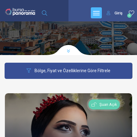
Giriş
0
Bölge, Fiyat ve Özelliklerine Göre Filtrele
Şuan Açık