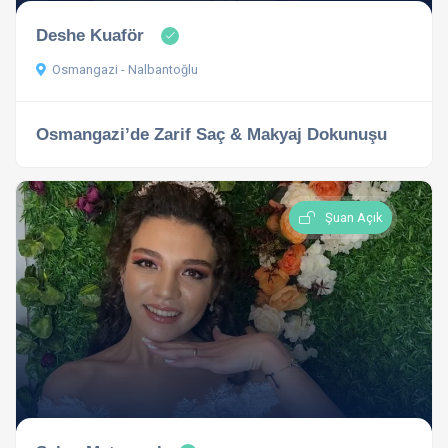
Deshe Kuaför
Osmangazi - Nalbantoğlu
Osmangazi’de Zarif Saç & Makyaj Dokunuşu
Şuan Açık