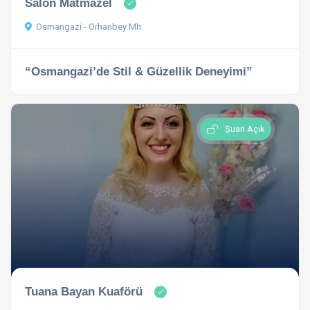
Salon Matmazel
Osmangazi - Orhanbey Mh.
“Osmangazi’de Stil & Güzellik Deneyimi”
Şuan Açık
Tuana Bayan Kuaförü