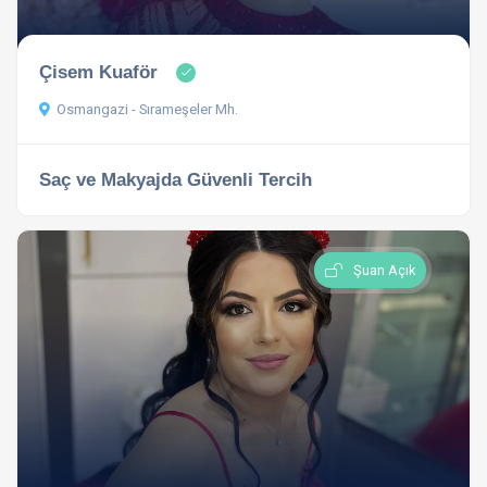
Çisem Kuaför
Osmangazi - Sırameşeler Mh.
Saç ve Makyajda Güvenli Tercih
Şuan Açık