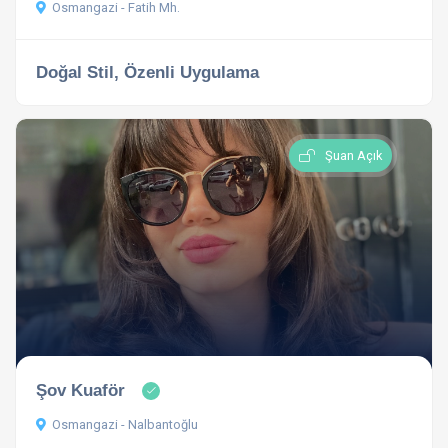
Osmangazi - Fatih Mh.
Doğal Stil, Özenli Uygulama
Şuan Açık
Şov Kuaför
Osmangazi - Nalbantoğlu