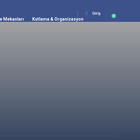
Giriş
0
e Mekanları
Kutlama & Organizasyon