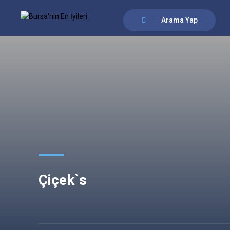
Arama Yap
Çiçek`s