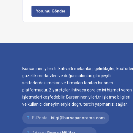
Yorumu Gönder
Bursanineniyileri.tr, kahvaltı mekanları, gelinlikçiler, kuaförler
güzellik merkezleri ve düğün salonları gibi çeşitli
sektörlerdeki mekan ve firmaları tanıtan bir öneri
platformudur. Ziyaretçiler, ihtiyaca göre en iyi hizmet veren
işletmeleri keşfedebilir. Bursanineniyileri.tr, işletme bilgileri
ve kullanıcı deneyimleriyle doğru tercih yapmanızı sağlar.
E-Posta :
bilgi@bursapanorama.com
Adres :
Bursa / Nilüfer