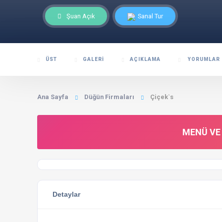
Şuan Açık
Sanal Tur
ÜST
GALERI
AÇIKLAMA
YORUMLAR
Ana Sayfa
Düğün Firmaları
Çiçek`s
MENÜ VE 
Detaylar