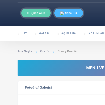
Şuan Açık
Sanal Tur
ÜST
GALERI
AÇIKLAMA
YORUMLAR
Ana Sayfa
Kuaför
Crazy Kuaför
MENÜ VE 
Fotoğraf Galerisi