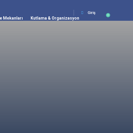
Giriş
0
e Mekanları
Kutlama & Organizasyon