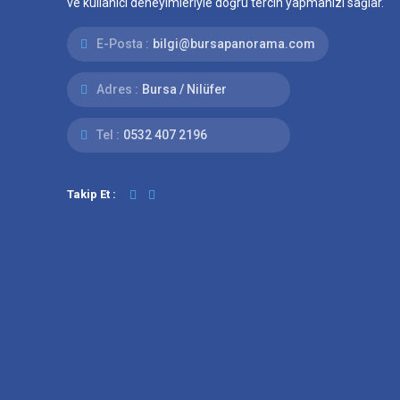
ve kullanıcı deneyimleriyle doğru tercih yapmanızı sağlar.
E-Posta :
bilgi@bursapanorama.com
Adres :
Bursa / Nilüfer
Tel :
0532 407 2196
Takip Et :