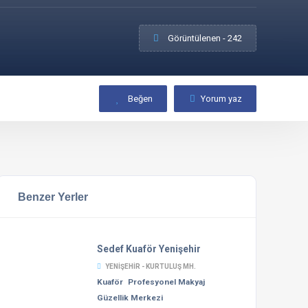
Görüntülenen - 242
Beğen
Yorum yaz
Benzer Yerler
Sedef Kuaför Yenişehir
YENIŞEHIR - KURTULUŞ MH.
Kuaför
Profesyonel Makyaj
Güzellik Merkezi