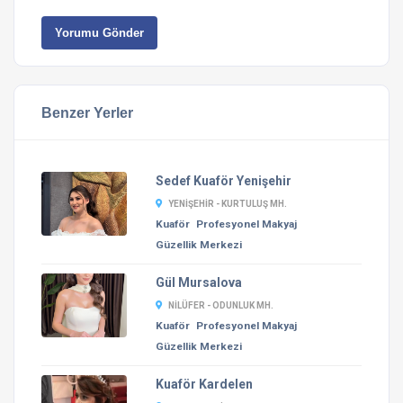
Yorumu Gönder
Benzer Yerler
Sedef Kuaför Yenişehir
YENIŞEHIR - KURTULUŞ MH.
Kuaför
Profesyonel Makyaj
Güzellik Merkezi
Gül Mursalova
NILÜFER - ODUNLUK MH.
Kuaför
Profesyonel Makyaj
Güzellik Merkezi
Kuaför Kardelen