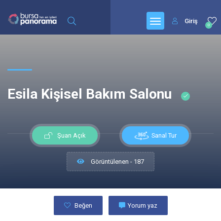
Giriş
0
Esila Kişisel Bakım Salonu
Sanal Tur
Şuan Açık
Görüntülenen - 187
Beğen
Yorum yaz