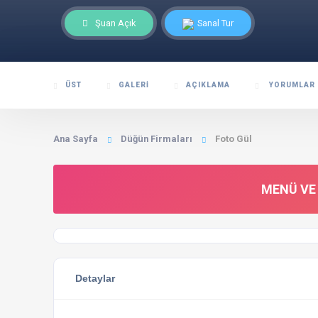
Şuan Açık
Sanal Tur
ÜST
GALERI
AÇIKLAMA
YORUMLAR
Ana Sayfa
Düğün Firmaları
Foto Gül
MENÜ VE 
Detaylar