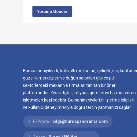
Yorumu Gönder
Bursanineniyileri.tr, kahvaltı mekanları, gelinlikçiler, kuaförler
güzellik merkezleri ve düğün salonları gibi çeşitli
sektörlerdeki mekan ve firmaları tanıtan bir öneri
platformudur. Ziyaretçiler, ihtiyaca göre en iyi hizmet veren
işletmeleri keşfedebilir. Bursanineniyileri.tr, işletme bilgileri
ve kullanıcı deneyimleriyle doğru tercih yapmanızı sağlar.
E-Posta :
bilgi@bursapanorama.com
Adres :
Bursa / Nilüfer