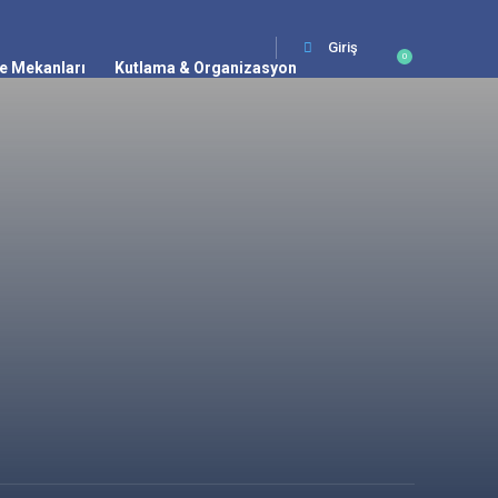
Giriş
0
e Mekanları
Kutlama & Organizasyon