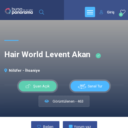
Giriş
0
Hair World Levent Akan
Nilüfer - İhsaniye
Sanal Tur
Şuan Açık
Görüntülenen - 463
Beğen
Yorum yaz