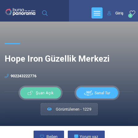
Giriş
0
Hope Iron Güzellik Merkezi
902243222776
Sanal Tur
Şuan Açık
Görüntülenen - 1229
Beğen
Yorum yaz