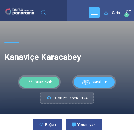
Giriş
0
Kanaviçe Karacabey
Sanal Tur
Şuan Açık
Görüntülenen - 174
Beğen
Yorum yaz