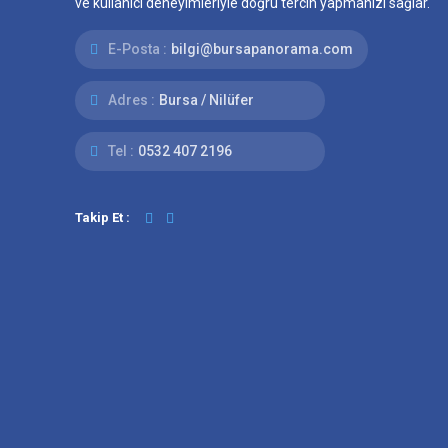
ve kullanıcı deneyimleriyle doğru tercih yapmanızı sağlar.
E-Posta :
bilgi@bursapanorama.com
Adres :
Bursa / Nilüfer
Tel :
0532 407 2196
Takip Et :