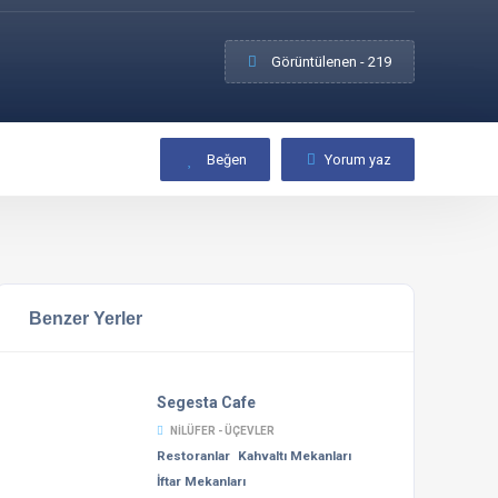
Görüntülenen - 219
Beğen
Yorum yaz
Benzer Yerler
Segesta Cafe
NILÜFER - ÜÇEVLER
Restoranlar
Kahvaltı Mekanları
İftar Mekanları