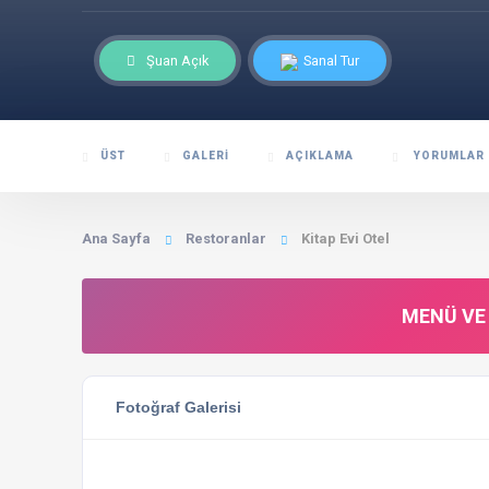
Şuan Açık
Sanal Tur
ÜST
GALERI
AÇIKLAMA
YORUMLAR
Ana Sayfa
Restoranlar
Kitap Evi Otel
MENÜ VE 
Fotoğraf Galerisi