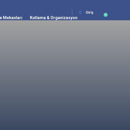
Giriş
0
e Mekanları
Kutlama & Organizasyon