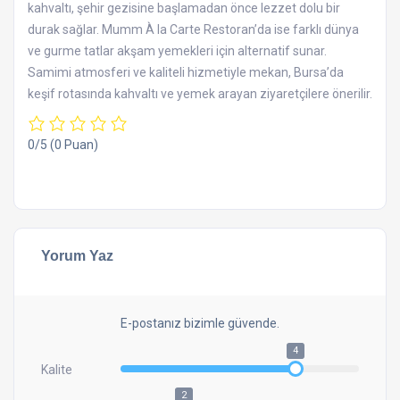
kahvaltı, şehir gezisine başlamadan önce lezzet dolu bir
durak sağlar. Mumm À la Carte Restoran’da ise farklı dünya
ve gurme tatlar akşam yemekleri için alternatif sunar.
Samimi atmosferi ve kaliteli hizmetiyle mekan, Bursa’da
keşif rotasında kahvaltı ve yemek arayan ziyaretçilere önerilir.
0/5
(0 Puan)
Yorum Yaz
E-postanız bizimle güvende.
4
Kalite
2