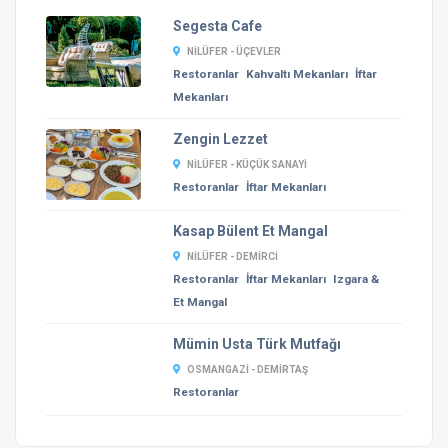
Segesta Cafe
NILÜFER - ÜÇEVLER
Restoranlar
Kahvaltı Mekanları
İftar
Mekanları
Zengin Lezzet
NILÜFER - KÜÇÜK SANAYI
Restoranlar
İftar Mekanları
Kasap Bülent Et Mangal
NILÜFER - DEMIRCI
Restoranlar
İftar Mekanları
Izgara &
Et Mangal
Mümin Usta Türk Mutfağı
OSMANGAZI - DEMIRTAŞ
Restoranlar