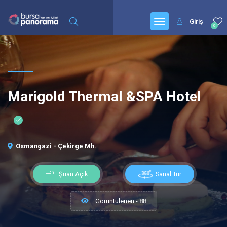
Giriş
0
Marigold Thermal &SPA Hotel
Osmangazi - Çekirge Mh.
Sanal Tur
Şuan Açık
Görüntülenen - 88