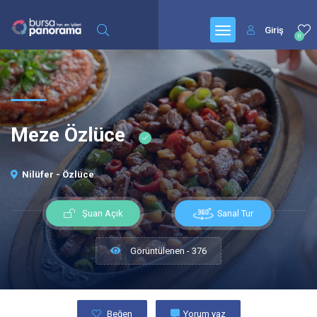
Giriş
0
Meze Özlüce
Nilüfer - Özlüce
Sanal Tur
Şuan Açık
Görüntülenen - 376
Beğen
Yorum yaz