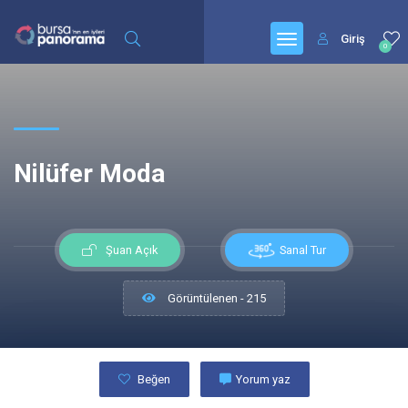
Giriş
0
Nilüfer Moda
Sanal Tur
Şuan Açık
Görüntülenen - 215
Beğen
Yorum yaz