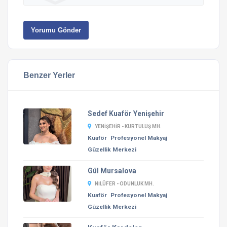
Yorumu Gönder
Benzer Yerler
Sedef Kuaför Yenişehir
YENIŞEHIR - KURTULUŞ MH.
Kuaför
Profesyonel Makyaj
Güzellik Merkezi
Gül Mursalova
NILÜFER - ODUNLUK MH.
Kuaför
Profesyonel Makyaj
Güzellik Merkezi