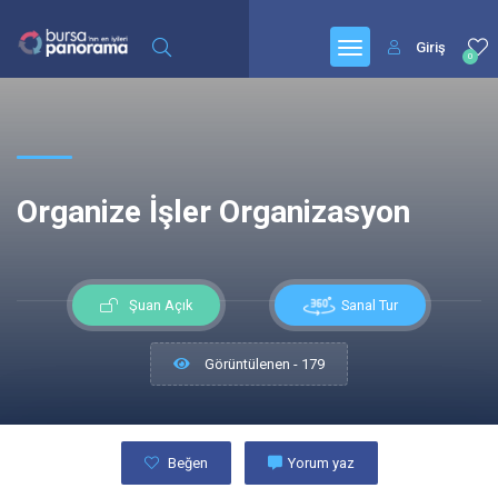
Giriş
0
Organize İşler Organizasyon
Sanal Tur
Şuan Açık
Görüntülenen - 179
Beğen
Yorum yaz