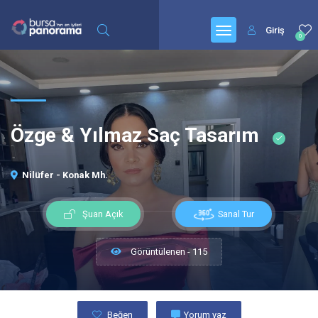
Giriş
0
Özge & Yılmaz Saç Tasarım
Nilüfer - Konak Mh.
Sanal Tur
Şuan Açık
Görüntülenen - 115
Beğen
Yorum yaz