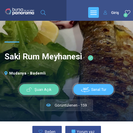
Giriş
0
Saki Rum Meyhanesi
Mudanya - Bademli
Sanal Tur
Şuan Açık
Görüntülenen - 159
Beğen
Yorum yaz