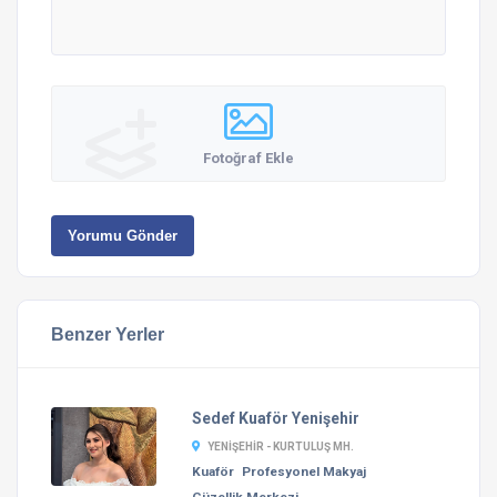
Fotoğraf Ekle
Yorumu Gönder
Benzer Yerler
Sedef Kuaför Yenişehir
YENIŞEHIR - KURTULUŞ MH.
Kuaför
Profesyonel Makyaj