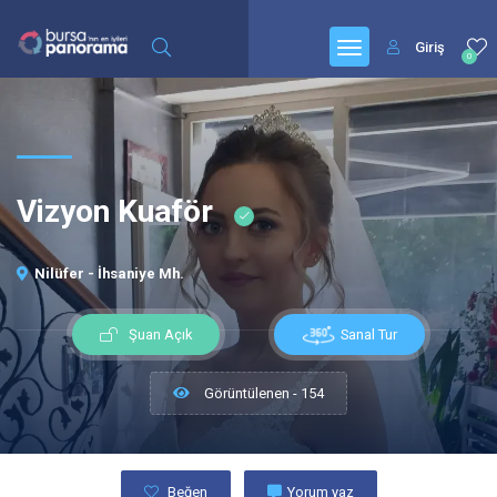
Giriş
0
Vizyon Kuaför
Nilüfer - İhsaniye Mh.
Sanal Tur
Şuan Açık
Görüntülenen - 154
Beğen
Yorum yaz