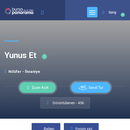
Giriş
0
Yunus Et
Nilüfer - İhsaniye
Sanal Tur
Şuan Açık
Görüntülenen - 456
Beğen
Yorum yaz